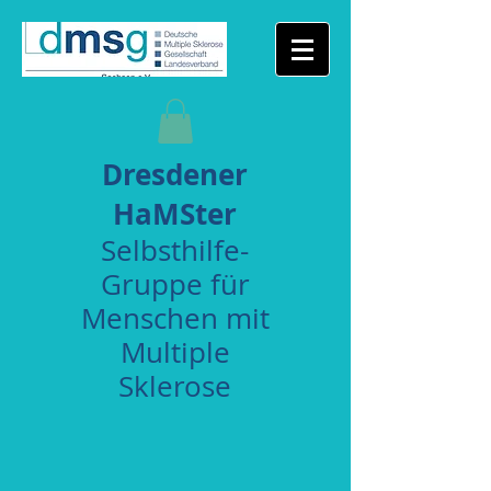
Dresdener
HaMSter
Selbsthilfe-
Gruppe für
Menschen mit
Multiple
Sklerose