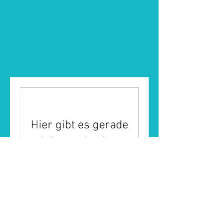
Hier gibt es gerade
nichts zu buchen.
Schaue bald
wieder vorbei!