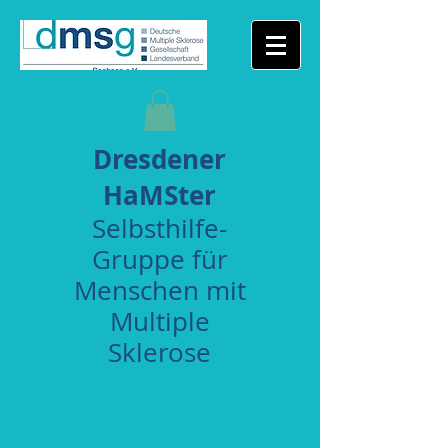
Dresdener
HaMSter
Selbsthilfe-
Gruppe für
Menschen mit
Multiple
Sklerose