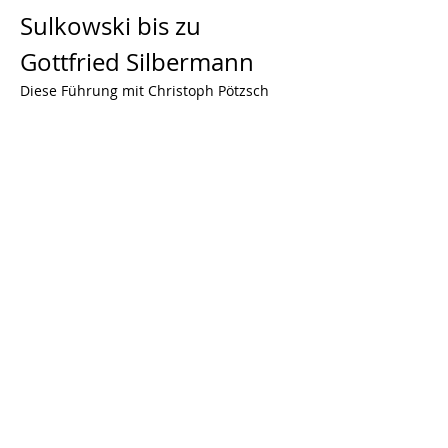
Sulkowski bis zu 
Gottfried Silbermann
Diese Führung mit Christoph Pötzsch 
durch die Altstadt Dresdens beleuchtet 
bedeutende Orte in der Innenstadt, an 
denen herausragende Persönlichkeiten 
aus verschiedenen Bereichen lebten 
oder arbeiteten. Die Tour bietet Einblicke 
in die Geschichte und das Erbe dieser 
großen Geister.
Von Graf 
Sulkowski bis zu 
Gottfried 
Silbermann