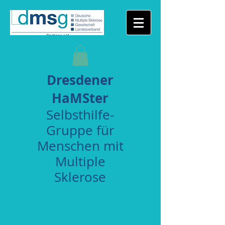
Dresdener
HaMSter
Selbsthilfe-
Gruppe für
Menschen mit
Multiple
Sklerose