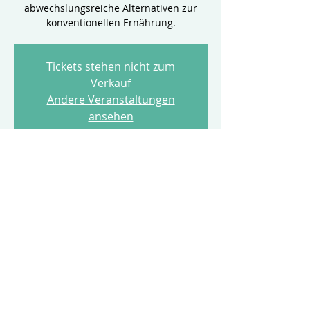
abwechslungsreiche Alternativen zur
konventionellen Ernährung.
Tickets stehen nicht zum
Verkauf
Andere Veranstaltungen
ansehen
Zeit & Ort
10. Sept. 2022, 10:00 – 15:00 MESZ
Dresden, Annenstraße 10, 01067
Dresden, Deutschland
Diese Veranstaltung teilen