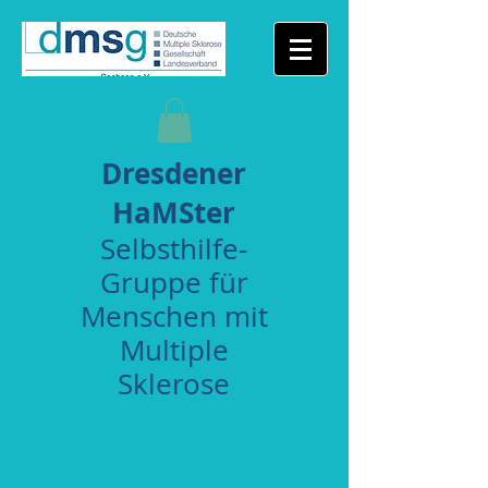
Dresdener
HaMSter
Selbsthilfe-
Gruppe für
Menschen mit
Multiple
Sklerose