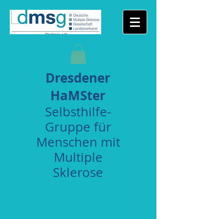
Dresdener
HaMSter
Selbsthilfe-
Gruppe für
Menschen mit
Multiple
Sklerose