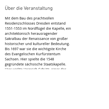
Über die Veranstaltung
Mit dem Bau des prachtvollen 
Residenzschlosses Dresden entstand 
1551-1553 im Nordflügel die Kapelle, ein 
architektonisch herausragender 
Sakralbau der Renaissance von großer 
historischer und kultureller Bedeutung. 
Bis 1697 war sie die wichtigste Kirche 
des Evangelischen Kurfürstentum 
Sachsen. Hier spielte die 1548 
gegründete sächsische Staatskapelle. 
Hier wirkte Heinrich Schütz, einer der 
bedeutendsten europäischen 
Komponisten der frühen Barockzeit. Die 
Architektur der Dresdner Schlosskapelle 
war Vorbild für protestantische Kirchen 
im Mittel -, Ost - und Nordeuropa. 1737 
wurde die Schlosskapelle aufgelöst und 
umgebaut, das Gewölbe vollständig 