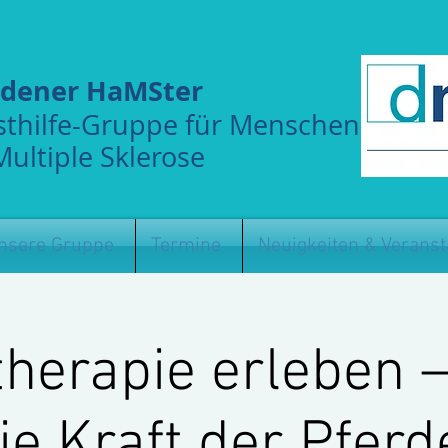
sdener HaMSter
sthilfe-Gruppe für Menschen
Multiple Sklerose
nsere Gruppe
Termine
Neuigkeiten & Veranst
herapie erleben 
ie Kraft der Pferd