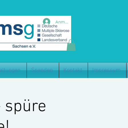
Anmelden
altungen
Spenden
Kontakt
Impressum
– spüre
e!