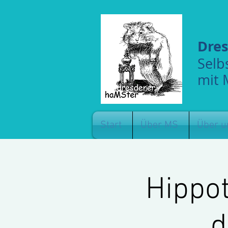
Dre
Selb
mit 
Start
Über MS
Über u
Hippot
d