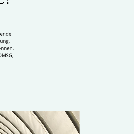
uende
gung,
önnen.
 DMSG,