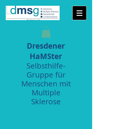
Dresdener
HaMSter
Selbsthilfe-
Gruppe für
Menschen mit
Multiple
Sklerose