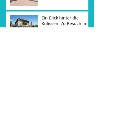
Ein Blick hinter die
Kulissen: Zu Besuch im
neuen Stadtforum
Dresden
Digitale Meisterwerke:
Monet, van Gogh und
Klimt erobern Dresden
und uns
Faschingsdienstag in der
Herkuleskeule
Unsere Weihnachtsfeier
mit kleiner Premiere im
Feldschlößchen
Stammeshaus
Aktivitäten 2026