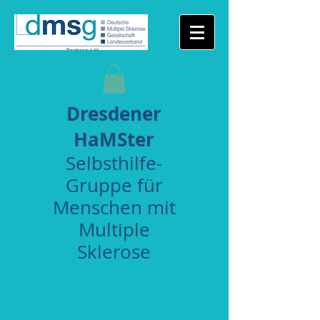
Dresdener
HaMSter
Selbsthilfe-
Gruppe für
Menschen mit
Multiple
Sklerose