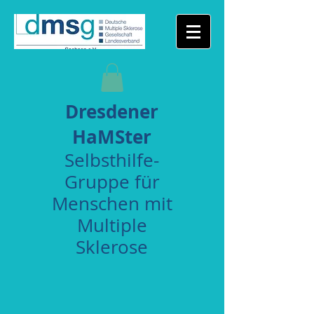
Dresdener
HaMSter
Selbsthilfe-
Gruppe für
Menschen mit
Multiple
Sklerose