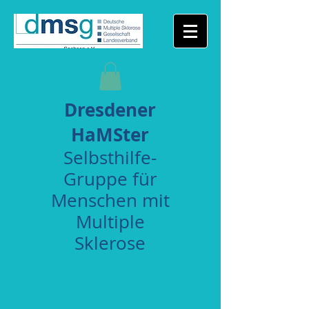
Dresdener
HaMSter
Selbsthilfe-
Gruppe für
Menschen mit
Multiple
Sklerose