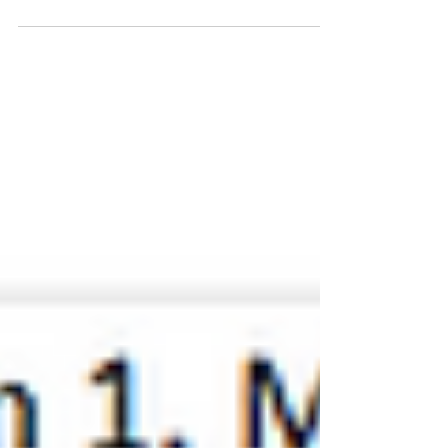
Weihnachtsfeier wieder im gemütlichen
Braumeisterzimmer des Feldschlößchen
Stammeshauses statt – ein Ort, der für viele
von uns inzwischen fest zur
vorweihnachtlichen Tradition gehört. Der
Raum wr schon weihachtlich dekoriert.
Zusätzlich hatte Monika für jeden eine
weihnachtliche Grußkarte und einen selbst
gebastelten Stern verteilt (Monika vielen Dank
dafür). Doch diesmal hielt der Abend gleich zu
Beginn eine kleine Premiere bereit. Monikas