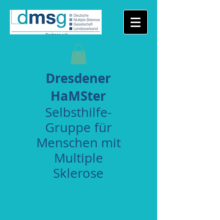
Dresdener
HaMSter
Selbsthilfe-
Gruppe für
Menschen mit
Multiple
Sklerose