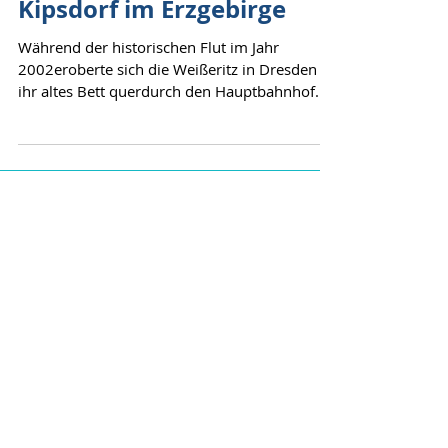
Weißeritztalbahn nach
Kipsdorf im Erzgebirge
Während der historischen Flut im Jahr
2002eroberte sich die Weißeritz in Dresden
ihr altes Bett querdurch den Hauptbahnhof
wieder zurück....
Aktuelle Einträge
„Wie geht's?“ – Warum mich
diese Ausstellung im
Deutschen Hygiene-Museum
noch lange beschäftigt hat