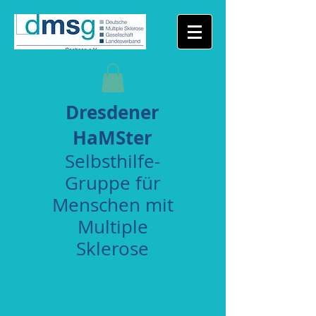
Dresdener
HaMSter
Selbsthilfe-
Gruppe für
Menschen mit
Multiple
Sklerose